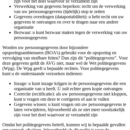
zijn voor het doel waarvoor ze verzameld zijn
Verwerking van gegevens beperken: recht om de verwerking
van uw persoonsgegevens (tijdelijk) stop te zetten
Gegevens overdragen (dataportabiliteit): u hebt recht om uw
gegevens te ontvangen en over te dragen naar een andere
organisatie
Bezwaar: u kunt bezwaar maken tegen de verwerking van uw
persoonsgegevens
Worden uw persoonsgegevens door bijzondere
opsporingsambtenaren (BOA’s) gebruikt voor de opsporing en
vervolging van strafbare feiten? Dan zijn dit “politiegegevens”. Voor
deze gegevens geldt de AVG niet, maar wel de Wet politiegegevens
(Wpg). De Wpg geeft u bepaalde rechten. Voor politiegegevens
kunt u de onderstaande verzoeken indienen:
Inzage: u kunt inzage krijgen in de persoonsgegevens die een
organisatie van u heeft. U zult echter geen kopie ontvangen
Correctie (rectificatie): als uw persoonsgegevens niet kloppen,
kunt u vragen om deze te corrigeren of aan te vullen
Gegevens wissen: u kunt vragen om uw persoonsgegevens te
laten verwijderen, bijvoorbeeld als ze niet meer noodzakelijk
zijn voor het doel waarvoor ze verzameld zijn
Omdat het politiegegevens betreft, kunnen wij in bepaalde gevallen
een verzoek afwijzen, bijvoorbeeld als dit nodig is voor de