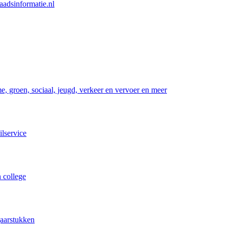
adsinformatie.nl
, groen, sociaal, jeugd, verkeer en vervoer en meer
ilservice
 college
jaarstukken