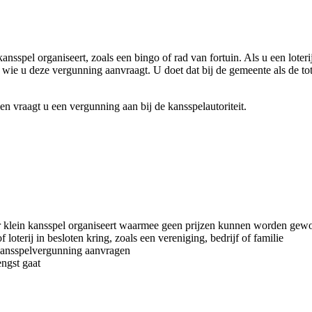
kansspel organiseert, zoals een bingo of rad van fortuin. Als u een loter
j wie u deze vergunning aanvraagt. U doet dat bij de gemeente als de to
n vraagt u een vergunning aan bij de kansspelautoriteit.
er klein kansspel organiseert waarmee geen prijzen kunnen worden ge
oterij in besloten kring, zoals een vereniging, bedrijf of familie
 kansspelvergunning aanvragen
ngst gaat