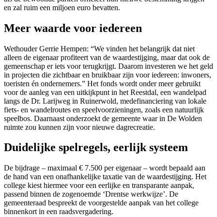
en zal ruim een miljoen euro bevatten.
Meer waarde voor iedereen
Wethouder Gerrie Hempen: “We vinden het belangrijk dat niet
alleen de eigenaar profiteert van de waardestijging, maar dat ook de
gemeenschap er iets voor terugkrijgt. Daarom investeren we het geld
in projecten die zichtbaar en bruikbaar zijn voor iedereen: inwoners,
toeristen én ondernemers.” Het fonds wordt onder meer gebruikt
voor de aanleg van een uitkijkpunt in het Reestdal, een wandelpad
langs de Dr. Larijweg in Ruinerwold, medefinanciering van lokale
fiets- en wandelroutes en speelvoorzieningen, zoals een natuurlijk
speelbos. Daarnaast onderzoekt de gemeente waar in De Wolden
ruimte zou kunnen zijn voor nieuwe dagrecreatie.
Duidelijke spelregels, eerlijk systeem
De bijdrage – maximaal € 7.500 per eigenaar – wordt bepaald aan
de hand van een onafhankelijke taxatie van de waardestijging. Het
college kiest hiermee voor een eerlijke en transparante aanpak,
passend binnen de zogenoemde ‘Drentse werkwijze’. De
gemeenteraad bespreekt de voorgestelde aanpak van het college
binnenkort in een raadsvergadering.